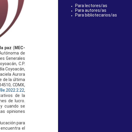
Para lectores/as
Para autores/as
Para bibliotecarios/as
 la paz
(
MEC-
l Autónoma de
nes Generales
Coyoacán, C.P.
ldía Coyoacán,
raciela Aurora
 de la última
. 04510, CDMX,
78e.2022.2.22
,
cativos de la
nes de lucro.
e y cuando se
Las opiniones
ducación para
 encuentra el