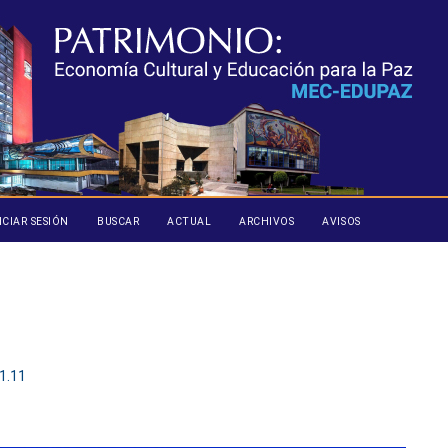
ICIAR SESIÓN
BUSCAR
ACTUAL
ARCHIVOS
AVISOS
imera Edición de la Revista MEC-EDUPAZ
.1.11