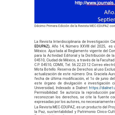
Décimo Primera Edición de la Revista MEC-EDUPAZ con e
La Revista Interdisciplinaria de Investigación C
EDUPAZ)
, Año 14, Número XXVIII del 2025, es 
México. Ajustada al Reglamento vigente del Comi
para la Actividad Editorial y la Distribución de
04510, Ciudad de México, a través de la Facultad 
C.P. 04510, CDMX, Tel. 56.22.23.12 Correo elect
Mota Botello. Reserva de Derechos al uso Exclu
actualización de este número: Dra. Graciela Auro
fecha de última modificación, el 1o de junio de
e
ste órgano de divulgación e investigación ci
Universidad,
Indexado a Dialnet
https://dialnet
Permisibilidad: Se autoriza la reproducción p
reconozcan los derechos, se cite la fuente com
expresadas por los autores, no necesariamente ref
La Revista MEC-EDUPAZ, es un producto del Proy
la Paz, sustentabilidad y Patrimonio Cívico-Cul