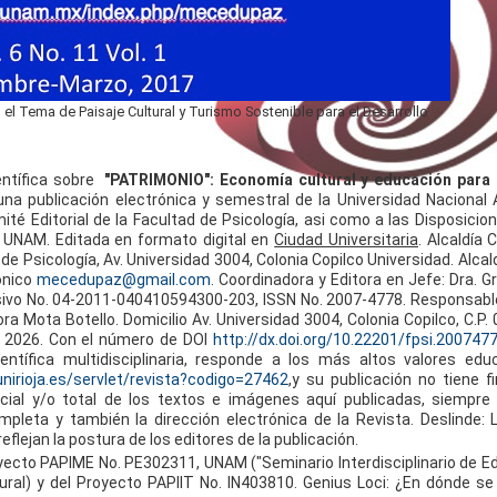
l Tema de Paisaje Cultural y Turismo Sostenible para el Desarrollo
ientífica sobre
"PATRIMONIO": Economía cultural y educación para
una publicación electrónica y semestral de la Universidad Naciona
té Editorial de la Facultad de Psicología, asi como a las Disposicio
 la UNAM. Editada en formato digital en
Ciudad Universitaria
. Alcaldía 
de Psicología, Av. Universidad 3004, Colonia Copilco Universidad. Alca
rónico
mecedupaz@gmail.com
. Coordinadora y Editora en Jefe: Dra. G
sivo No. 04-2011-040410594300-203, ISSN No. 2007-4778. Responsable
ra Mota Botello. Domicilio Av. Universidad 3004, Colonia Copilco, C.P
l 2026. C
on el número de DOI
http://dx.doi.org/10.22201/fpsi.200747
entífica multidisciplinaria, responde a los más altos valores edu
.unirioja.es/servlet/revista?codigo=2
7462
,
y su publicación no tiene fi
arcial y/o total de los textos e imágenes aquí publicadas, siempr
pleta y también la dirección electrónica de la Revista. Deslinde: 
lejan la postura de los editores de la publicación.
ecto PAPIME No. PE302311, UNAM ("Seminario Interdisciplinario de E
tural) y del Proyecto PAPIIT No. IN403810. Genius Loci: ¿En dónde se