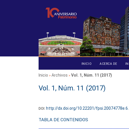
INICIO
ACERCA DE
IN
Inicio
Archivos
Vol. 1, Núm. 11 (2017)
>
>
Vol. 1, Núm. 11 (2017)
Vol. 1, No. 11 (6) (2017): Décimo Pr
http://dx.doi.org/10.22201/fpsi.20074778e.6
DOI:
TABLA DE CONTENIDOS