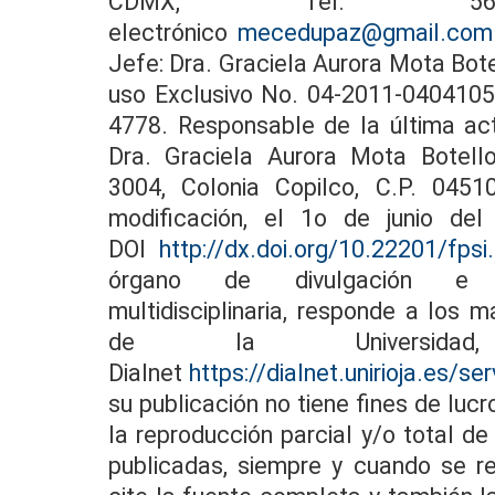
CDMX, Tel. 56.22
electrónico
mecedupaz@gmail.com
Jefe: Dra. Graciela Aurora Mota Bot
uso Exclusivo No. 04-2011-040410
4778. Responsable de la última act
Dra. Graciela Aurora Mota Botello.
3004, Colonia Copilco, C.P. 045
modificación, el 1o de junio del
DOI
http://dx.doi.org/10.22201/fps
órgano de divulgación e inv
multidisciplinaria, responde a los 
de la Universi
Dialnet
https://dialnet.unirioja.es/s
su publicación no tiene fines de lucr
la reproducción parcial y/o total d
publicadas, siempre y cuando se r