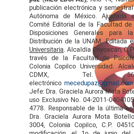
publicación electrónica y semestral
Autónoma de México. Ajustada a
Comité Editorial de la Facultad de
Disposiciones Generales para la
Distribución de la UNAM. Editada e
Universitaria
. Alcaldía Coyoacán, C.P
través de la Facultad de Psicolo
Colonia Copilco Universidad. Alca
CDMX, Tel. 56.22
electrónico
mecedupaz@gmail.com
Jefe: Dra. Graciela Aurora Mota Bot
uso Exclusivo No. 04-2011-040410
4778. Responsable de la última act
Dra. Graciela Aurora Mota Botello.
3004, Colonia Copilco, C.P. 045
modificación, el 1o de junio del