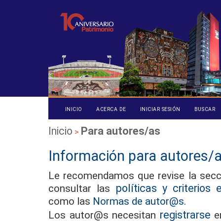
INICIO
ACERCA DE
INICIAR SESIÓN
BUSCAR
Inicio
Para autores/as
>
Información para autores/
Le recomendamos que revise la sec
políticas y criterios e
consultar las
como las
Normas de autor@s
.
registrarse
Los autor@s necesitan
en