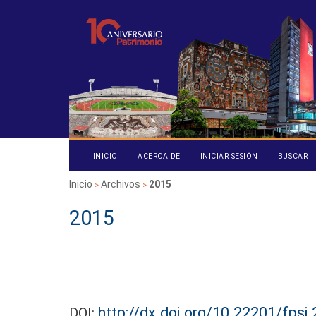
INICIO
ACERCA DE
INICIAR SESIÓN
BUSCAR
Inicio
Archivos
2015
>
>
2015
Territorios, Fronteras y Tr
Retos y Desafíos para la Psic
latinoamericana
http://dx.doi.org/10.22201/fps
DOI: