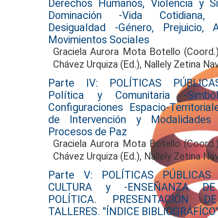
Derechos Humanos, Violencia y S
Dominación -Vida Cotidiana,
Desigualdad -Género, Prejuicio, A
Movimientos Sociales
Graciela Aurora Mota Botello (Coord.)
Chávez Urquiza (Ed.), Nallely Zetina Nav
Parte IV: POLÍTICAS PÚBLICAS:
Política y Comunitaria -Simb
Configuraciones Espacio-Territorial
de Intervención y Modalidades P
Procesos de Paz
Graciela Aurora Mota Botello (Coord.)
Chávez Urquiza (Ed.), Nallely Zetina Nav
Parte V: POLÍTICAS PÚBLICAS 
CULTURA y -ENSEÑANZA DE 
POLÍTICA. PRESENTACIÓN D
TALLERES. "ÍNDICE BIBLIOGRÁFÍCO"